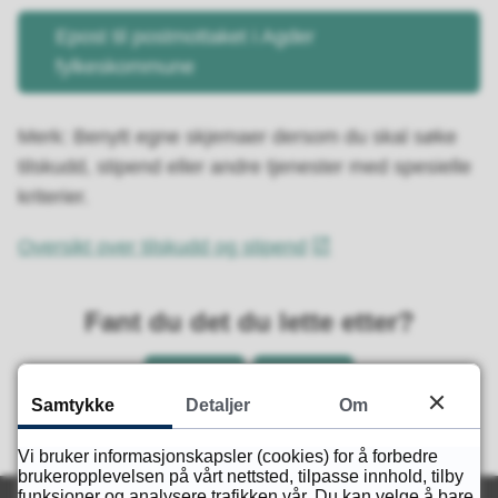
Epost til postmottaket i Agder
fylkeskommune
Merk: Benytt egne skjemaer dersom du skal søke
tilskudd, stipend eller andre tjenester med spesielle
kriterier.
Oversikt over tilskudd og stipend
Fant du det du lette etter?
Ja
Nei
Samtykke
Detaljer
Om
Vi bruker informasjonskapsler (cookies) for å forbedre
brukeropplevelsen på vårt nettsted, tilpasse innhold, tilby
funksjoner og analysere trafikken vår. Du kan velge å bare