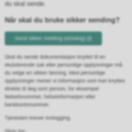
du skal sende.
Når skal du bruke sikker sending?
Send sikker melding (eDialog)
Skal du sende dokumentasjon knyttet til en
eksisterende sak eller personlige opplysninger må
du velge en sikker løsning. Med personlige
opplysninger mener vi informasjon som kan knyttes
direkte til deg som person, for eksempel
fødselsnummer, helseinformasjon eller
bankkontonummer.
Tjenesten krever innlogging.
Skriv inn