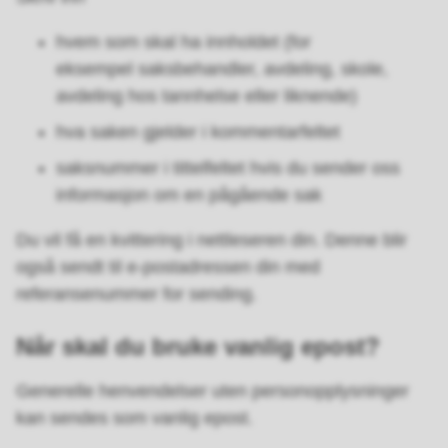
hvem som skal ha innholdet (for
eksempel saksbehandler, avdeling, skole,
avdeling hos tannhelse eller liknende)
hva saken gjelder i kommentarfeltet
saksnummer i tittelfeltet hvis du sender oss
informasjon om en pågående sak
Du vil få en kvittering i nettleseren din. Denne blir
også sendt til e-postadressen din med
referansenummer for sending.
Når skal du bruke vanlig epost?
Generelle henvendelser uten personopplysninger
kan sendes som vanlig epost.