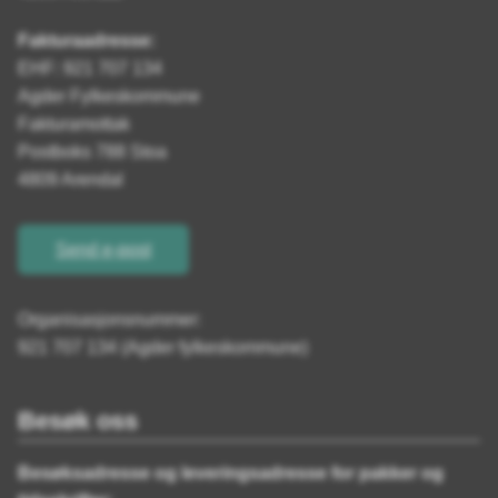
Fakturaadresse:
EHF: 921 707 134
Agder Fylkeskommune
Fakturamottak
Postboks 788 Stoa
4809 Arendal
Send e-post
Organisasjonsnummer:
921 707 134 (Agder fylkeskommune)
Besøk oss
Besøksadresse og leveringsadresse for pakker og