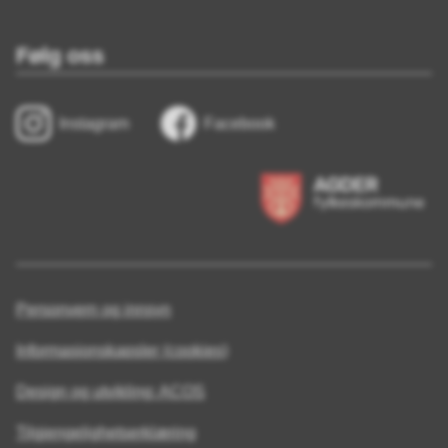
Følg oss
Instagram
Facebook
Personvern og innsyn
Informasjonskapsler (cookies)
Design og utvikling: ACOS
Tilgjengelighetserklæring