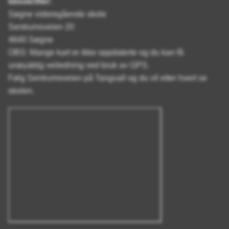
tidsskrifter:
Søgne videregående skole
Sentrumsveien 20
4640 Søgne
OBS: Mange kart er ikke oppdaterte og du kan få
unøyaktig veiledning ved bruk av GPS.
Følg Sentrumsveien på Tangvall og du vil etter hvert se
skolen.