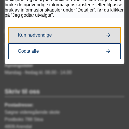
bruke de nødvendige informasjonskapslene, eller tilpasse
bruk av informasjonskapsler under “Detaljer”, før du klikker
på “Jeg godtar utvalgte”.
Ring oss
Kun nødvendige
Telefon
Godta alle
38 05 47 00
Åpningstider
Mandag - fredag kl. 08.00 - 14.00
Skriv til oss
Postadresse:
Søgne videregående skole
Postboks 788 Stoa
4809 Arendal