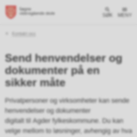
SØK
MENY
Du
Kontakt oss
er
her:
Send henvendelser og
dokumenter på en
sikker måte
Privatpersoner og virksomheter kan sende
henvendelser og dokumenter
digitalt til Agder fylkeskommune. Du kan
velge mellom to løsninger, avhengig av hva